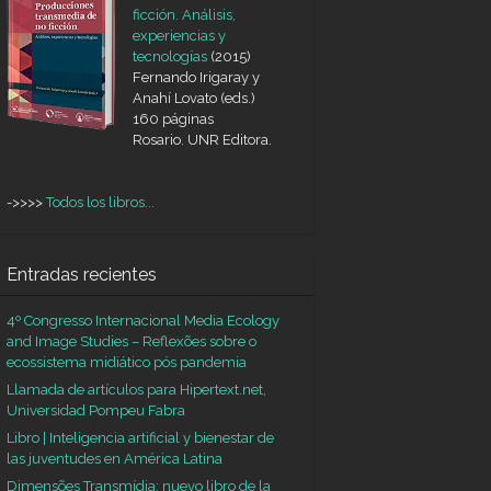
ficción. Análisis,
experiencias y
tecnologías
(2015)
Fernando Irigaray y
Anahí Lovato (eds.)
160 páginas
Rosario. UNR Editora.
->>>>
Todos los libros...
Entradas recientes
4º Congresso Internacional Media Ecology
and Image Studies – Reflexões sobre o
ecossistema midiático pós pandemia
Llamada de artículos para Hipertext.net,
Universidad Pompeu Fabra
Libro | Inteligencia artificial y bienestar de
las juventudes en América Latina
Dimensões Transmídia: nuevo libro de la