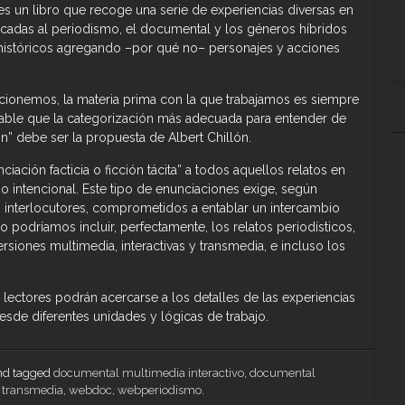
es un libro que recoge una serie de experiencias diversas en
licadas al periodismo, el documental y los géneros híbridos
 históricos agregando –por qué no– personajes y acciones
cionemos, la materia prima con la que trabajamos es siempre
obable que la categorización más adecuada para entender de
” debe ser la propuesta de Albert Chillón.
nciación facticia o ficción tácita” a todos aquellos relatos en
 no intencional. Este tipo de enunciaciones exige, según
os interlocutores, comprometidos a entablar un intercambio
 podríamos incluir, perfectamente, los relatos periodísticos,
rsiones multimedia, interactivas y transmedia, e incluso los
s lectores podrán acercarse a los detalles de las experiencias
sde diferentes unidades y lógicas de trabajo.
d tagged
documental multimedia interactivo
,
documental
,
transmedia
,
webdoc
,
webperiodismo
.