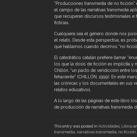
“Producciones transmedia de no ficción” 
el campo de las narrativas transmedia ap
que recuperan discursos testimoniales e
ficticias.
Cualquiera sea el género donde nos posi
el relato. Desde esta perspectiva, es pr
qué hablamos cuando decimos “no ficción
El catedrático catalán prefiere llamar “enu
los que la dosis de ficción es implícita y
Chillón, “un pacto de veridicción entre l
fehaciente” (CHILLÓN, 1999). En este marco
las crónicas y los documentales en sus ve
relatos educativos.
A lo largo de las páginas de este libro lo
de producción de narrativas transmedia de
This entry was posted in
Actividades
,
Libros
an
transmedia
,
narrativas transmedia
,
no ficción