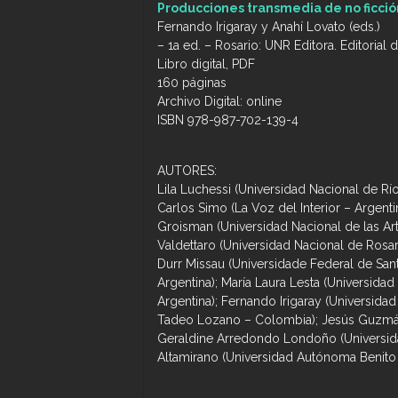
Producciones transmedia de no ficción
Fernando Irigaray y Anahí Lovato (eds.)
– 1a ed. – Rosario: UNR Editora. Editorial 
Libro digital, PDF
160 páginas
Archivo Digital: online
ISBN 978-987-702-139-4
AUTORES:
Lila Luchessi (Universidad Nacional de Rí
Carlos Simo (La Voz del Interior – Argenti
Groisman (Universidad Nacional de las Art
Valdettaro (Universidad Nacional de Rosa
Durr Missau (Universidade Federal de Santa
Argentina); María Laura Lesta (Universidad
Argentina); Fernando Irigaray (Universidad
Tadeo Lozano – Colombia); Jesús Guzmá
Geraldine Arredondo Londoño (Universid
Altamirano (Universidad Autónoma Benito