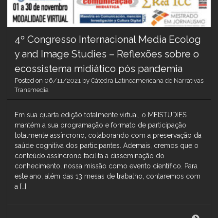
4º Congresso Internacional Media Ecolog
y and Image Studies – Reflexões sobre o
ecossistema midiático pós pandemia
Posted on
06/11/2021
by
Cátedra Latinoamericana de Narrativas
Transmedia
Em sua quarta edição totalmente virtual, o MEISTUDIES
mantém a sua programação e formato de participação
totalmente assíncrono, colaborando com a preservação da
saúde cognitiva dos participantes. Ademais, cremos que o
conteúdo assíncrono facilita a disseminação do
conhecimento, nossa missão como evento científico. Para
este ano, além das 13 mesas de trabalho, contaremos com
a […]
4º