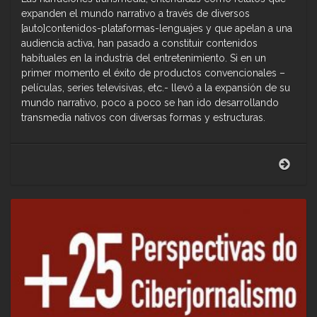
expanden el mundo narrativo a través de diversos
[auto]contenidos-plataformas-lenguajes y que apelan a una
audiencia activa, han pasado a constituir contenidos
habituales en la industria del entretenimiento. Si en un
primer momento el éxito de productos convencionales –
películas, series televisivas, etc.- llevó a la expansión de su
mundo narrativo, poco a poco se han ido desarrollando
transmedia nativos con diversas formas y estructuras.
Dime
Tran
nuev
libro
de
la
Edito
Ría