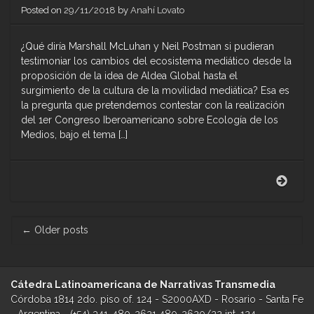
Posted on
29/11/2018
by
Anahí Lovato
¿Qué diría Marshall McLuhan y Neil Postman si pudieran
testimoniar los cambios del ecosistema mediático desde la
proposición de la idea de Aldea Global hasta el
surgimiento de la cultura de la movilidad mediática? Esa es
la pregunta que pretendemos contestar con la realización
del 1er Congreso Iberoamericano sobre Ecología de los
Medios, bajo el tema […]
1er
Cong
Iber
sobr
Post
←
Older posts
Ecol
navigation
de
los
Medi
Cátedra Latinoamericana de Narrativas Transmedia
–
De
Córdoba 1814 2do. piso of. 124 - S2000AXD - Rosario - Santa Fe
la