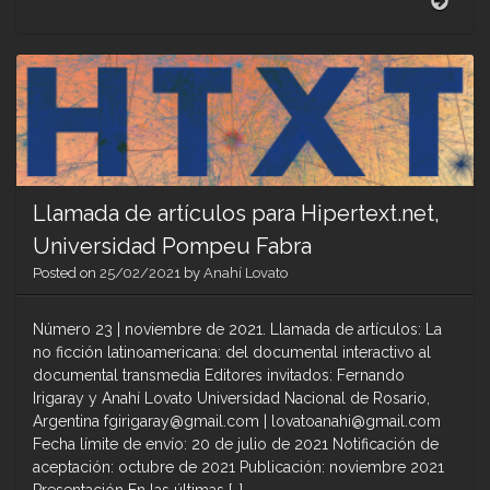
Cong
Inter
Medi
Ecol
and
Imag
Stud
–
Refl
sobr
Llamada de artículos para Hipertext.net,
o
Universidad Pompeu Fabra
ecos
midiá
Posted on
25/02/2021
by
Anahí Lovato
pós
pand
Número 23 | noviembre de 2021. Llamada de artículos: La
no ficción latinoamericana: del documental interactivo al
documental transmedia Editores invitados: Fernando
Irigaray y Anahí Lovato Universidad Nacional de Rosario,
Argentina fgirigaray@gmail.com | lovatoanahi@gmail.com
Fecha límite de envío: 20 de julio de 2021 Notificación de
aceptación: octubre de 2021 Publicación: noviembre 2021