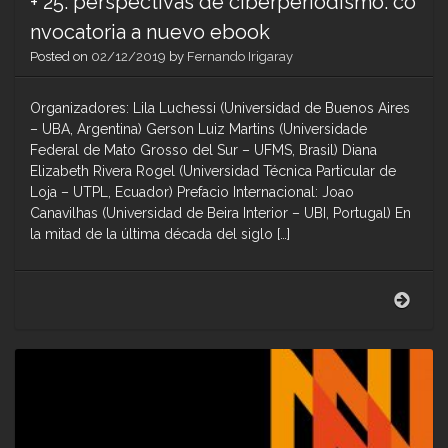
+ 25: perspectivas de ciberperiodismo: co
nvocatoria a nuevo ebook
Posted on
02/12/2019
by
Fernando Irigaray
Organizadores: Lila Luchessi (Universidad de Buenos Aires
– UBA, Argentina) Gerson Luiz Martins (Universidade
Federal de Mato Grosso del Sur – UFMS, Brasil) Diana
Elizabeth Rivera Rogel (Universidad Técnica Particular de
Loja – UTPL, Ecuador) Prefacio Internacional: Joao
Canavilhas (Universidad de Beira Interior – UBI, Portugal) En
la mitad de la última década del siglo […]
+
25:
pers
de
cibe
conv
a
nuev
eboo