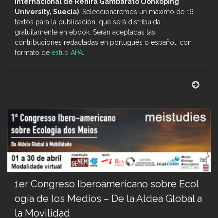
internacional de Renira Gambarato (Jönköping
University, Suecia)
. Seleccionaremos un máximo de 16
textos para la publicación, que será distribuida
gratuitamente en ebook. Serán aceptadas las
contribuciones redactadas en portugués o español, con
formato de
estilo APA
.
Conv
a
publ
de
artíc
para
eboo
Dime
Tran
1er Congreso Iberoamericano sobre Ecol
ogía de los Medios – De la Aldea Global a
la Movilidad