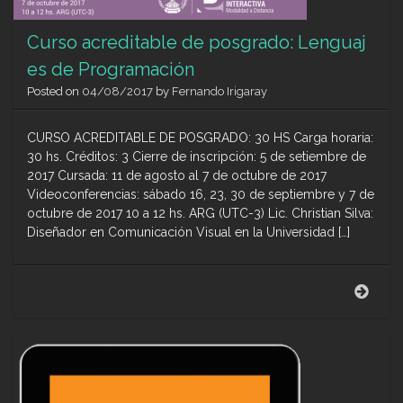
Curso acreditable de posgrado: Lenguaj
es de Programación
Posted on
04/08/2017
by
Fernando Irigaray
CURSO ACREDITABLE DE POSGRADO: 30 HS Carga horaria:
30 hs. Créditos: 3 Cierre de inscripción: 5 de setiembre de
2017 Cursada: 11 de agosto al 7 de octubre de 2017
Videoconferencias: sábado 16, 23, 30 de septiembre y 7 de
octubre de 2017 10 a 12 hs. ARG (UTC-3) Lic. Christian Silva:
Diseñador en Comunicación Visual en la Universidad […]
Curs
acred
de
posg
Leng
de
Prog