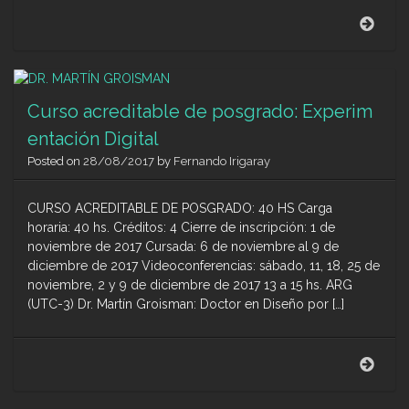
Prog
de
Beca
2da.
Coho
(201
Curso acreditable de posgrado: Experim
2019
entación Digital
en
la
Posted on
28/08/2017
by
Fernando Irigaray
Maes
en
CURSO ACREDITABLE DE POSGRADO: 40 HS Carga
Comu
horaria: 40 hs. Créditos: 4 Cierre de inscripción: 1 de
Digit
Inter
noviembre de 2017 Cursada: 6 de noviembre al 9 de
(UNR
diciembre de 2017 Videoconferencias: sábado, 11, 18, 25 de
noviembre, 2 y 9 de diciembre de 2017 13 a 15 hs. ARG
(UTC-3) Dr. Martín Groisman: Doctor en Diseño por […]
Curs
acred
de