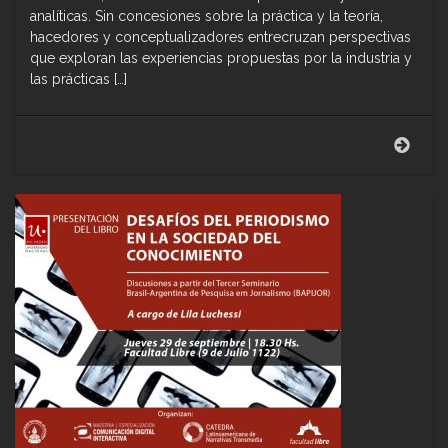
analíticas. Sin concesiones sobre la práctica y la teoría,
hacedores y conceptualizadores entrecruzan perspectivas
que exploran las experiencias propuestas por la industria y
las prácticas […]
Libro
«Tra
Creat
inno
y
estra
en
nuev
narra