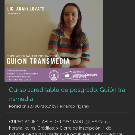
posg
Expe
Digit
Curso acreditable de posgrado: Guión tra
nsmedia
Posted on
28/08/2017
by
Fernando Irigaray
CURSO ACREDITABLE DE POSGRADO: 30 HS Carga
horaria: 30 hs. Créditos: 3 Cierre de inscripción: 4 de
octubre de 2017 Cursada: 9 de octubre al 4 de noviembre