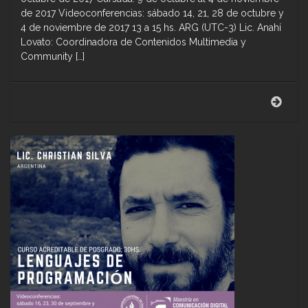
de 2017 Videoconferencias: sábado 14, 21, 28 de octubre y
4 de noviembre de 2017 13 a 15 hs. ARG (UTC-3) Lic. Anahí
Lovato: Coordinadora de Contenidos Multimedia y
Community […]
Curs
acred
de
posg
Guió
tran