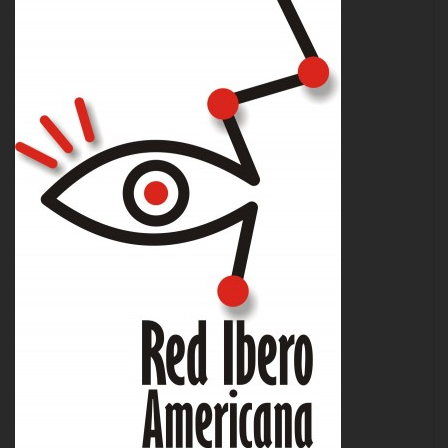
y
tecno