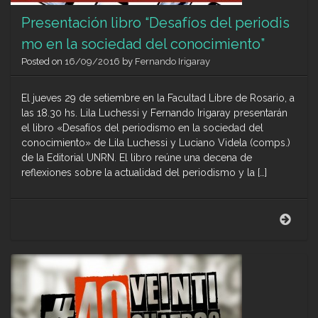
Presentación libro “Desafíos del periodis
mo en la sociedad del conocimiento”
Posted on
16/09/2016
by
Fernando Irigaray
El jueves 29 de setiembre en la Facultad Libre de Rosario, a
las 18.30 hs. Lila Luchessi y Fernando Irigaray presentarán
el libro «Desafíos del periodismo en la sociedad del
conocimiento» de Lila Luchessi y Luciano Videla (comps.)
de la Editorial UNRN. El libro reúne una decena de
reflexiones sobre la actualidad del periodismo y la […]
Pres
libro
“Desa
del
peri
en
la
soci