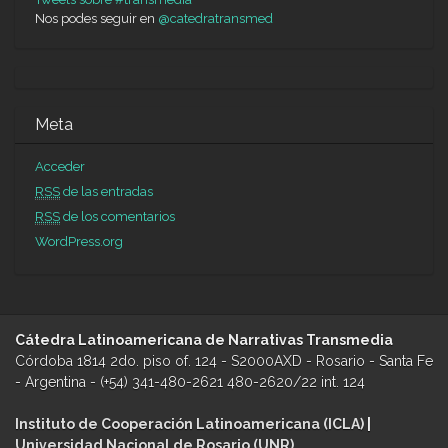
Nos podes seguir en
@catedratransmed
Diet meme
Arthritis diet
Diet cranberry juice
Dotties weight loss
zone
Diet pill that works
Elemental diet
Cbd and weight loss
Shark tank diet pill investment
Sick of dieting
Start keto diet
Meta
Stomach cramps while dieting
Sodium keto diet
Sletrokor diet
pill
Sarahs day 15 minute fat burner
Slim 4 life fat burner plus
Acceder
RSS
de las entradas
RSS
de los comentarios
WordPress.org
Cátedra Latinoamericana de Narrativas Transmedia
Córdoba 1814 2do. piso of. 124 - S2000AXD - Rosario - Santa Fe
- Argentina - (+54) 341-480-2621 480-2620/22 int. 124
Instituto de Cooperación Latinoamericana (ICLA)
|
Universidad Nacional de Rosario (UNR)