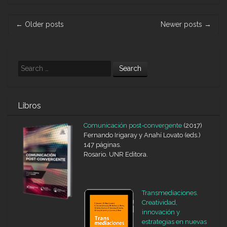
panta
diver
Post
←
Older posts
Newer posts
→
de
navigation
visio
Search
Libros
Comunicación post-convergente
(2017)
Fernando Irigaray y Anahí Lovato (eds.)
147 páginas.
Rosario. UNR Editora.
Transmediaciones.
Creatividad,
innovación y
estrategias en nuevas