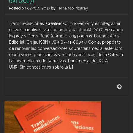
ok) (2017)
Posted on
02/08/2017
by
Fernando Irigaray
Transmediaciones. Creatividad, innovación y estrategias en
nuevas narrativas (versión ampliada ebook) (2017) Fernando
Irigaray y Denis Renó (comps.) 205 páginas. Buenos Aires.
Editorial: Crujía. ISBN 978-987-41-6804-7 Con el propósito
de renovar las conversaciones sobre transmedia, este libro
reúne voces practicantes y miradas analíticas, de la Cátedra
Latinoamericana de Narrativas Transmedia, del ICLA-
UNR. Sin concesiones sobre la […]
Tran
(vers
ampl
eboo
(2017