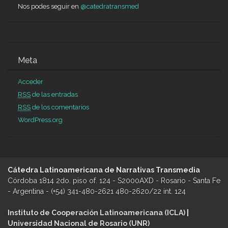
Nos podes seguir en
@catedratransmed
Diet meme
Arthritis diet
Diet cranberry juice
Dotties weight loss
zone
Diet pill that works
Elemental diet
Cbd and weight loss
Shark tank diet pill investment
Sick of dieting
Start keto diet
Meta
Stomach cramps while dieting
Sodium keto diet
Sletrokor diet
pill
Sarahs day 15 minute fat burner
Slim 4 life fat burner plus
Acceder
RSS
de las entradas
RSS
de los comentarios
WordPress.org
Cátedra Latinoamericana de Narrativas Transmedia
Córdoba 1814 2do. piso of. 124 - S2000AXD - Rosario - Santa Fe
- Argentina - (+54) 341-480-2621 480-2620/22 int. 124
Instituto de Cooperación Latinoamericana (ICLA)
|
Universidad Nacional de Rosario (UNR)